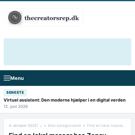
Skip to content
Menu
SENESTE
Virtuel assistent: Den moderne hjælper i en digital verden
12. juni 2026
4. oktober 2023
⌂
Ikke-kategoriseret
Find en lokal massør hos Zency Massage