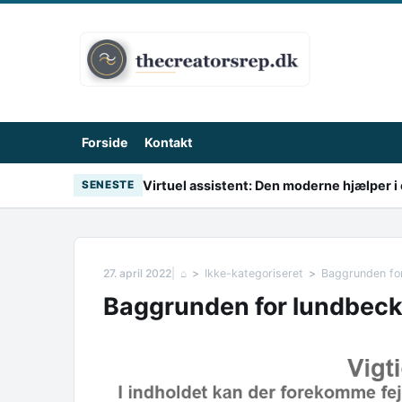
Skip to content
Forside
Kontakt
Virtuel assistent: Den moderne hjælper i 
SENESTE
27. april 2022
⌂
Ikke-kategoriseret
Baggrunden for
Baggrunden for lundbeck