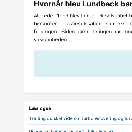
Hvornår blev Lundbeck bø
Allerede i 1999 blev Lundbeck selskabet bø
børsnoterede aktieselskaber – som eksemp
forbrugere. Siden børsnoteringen har Lund
virksomheden.
Læs også
Tre ting du skal vide om turborenovering og tur
Billeje: En komplet guide til biludlejning