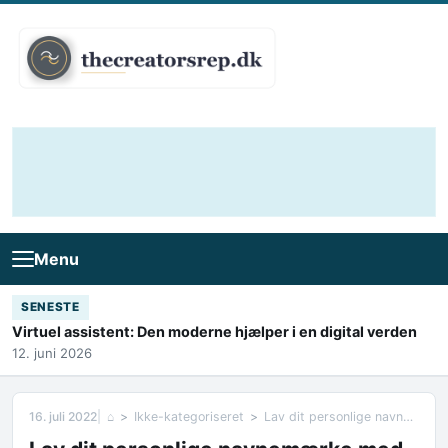
Skip to content
Menu
SENESTE
Virtuel assistent: Den moderne hjælper i en digital verden
12. juni 2026
16. juli 2022
⌂
Ikke-kategoriseret
Lav dit personlige navnemærke med gennemsigtige labels