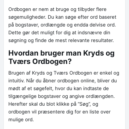
Ordbogen er nem at bruge og tilbyder flere
søgemuligheder. Du kan søge efter ord baseret
på bogstaver, ordlængde og endda delvise ord.
Dette gør det muligt for dig at indsnævre din
søgning og finde de mest relevante resultater.
Hvordan bruger man Kryds og
Tværs Ordbogen?
Brugen af Kryds og Tværs Ordbogen er enkel og
intuitiv. Når du åbner ordbogen online, bliver du
mødt af et søgefelt, hvor du kan indtaste de
tilgængelige bogstaver og angive ordlængden.
Herefter skal du blot klikke på “Søg”, og
ordbogen vil præsentere dig for en liste over
mulige ord.