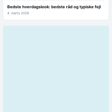
Bedste hverdagslook: bedste råd og typiske fejl
4. marts 2026