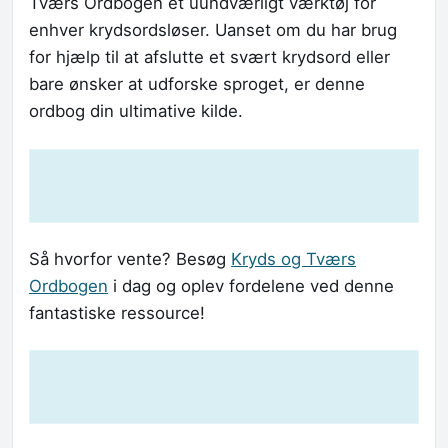
Tværs Ordbogen et uundværligt værktøj for
enhver krydsordsløser. Uanset om du har brug
for hjælp til at afslutte et svært krydsord eller
bare ønsker at udforske sproget, er denne
ordbog din ultimative kilde.
Så hvorfor vente? Besøg
Kryds og Tværs
Ordbogen
i dag og oplev fordelene ved denne
fantastiske ressource!