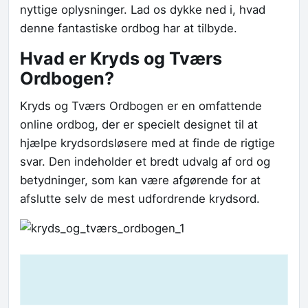
nyttige oplysninger. Lad os dykke ned i, hvad
denne fantastiske ordbog har at tilbyde.
Hvad er Kryds og Tværs
Ordbogen?
Kryds og Tværs Ordbogen er en omfattende
online ordbog, der er specielt designet til at
hjælpe krydsordsløsere med at finde de rigtige
svar. Den indeholder et bredt udvalg af ord og
betydninger, som kan være afgørende for at
afslutte selv de mest udfordrende krydsord.