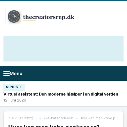
Skip to content
Menu
SENESTE
Virtuel assistent: Den moderne hjælper i en digital verden
12. juni 2026
7. august 2022
⌂
Ikke-kategoriseret
Hvor kan man købe papkasser?