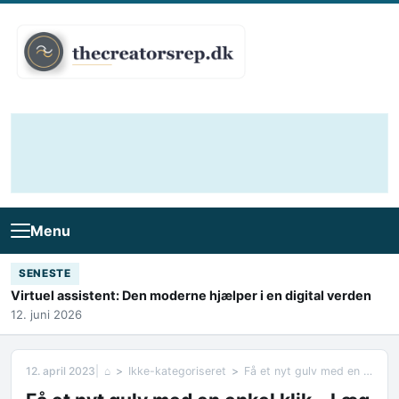
Skip to content
Menu
SENESTE
Virtuel assistent: Den moderne hjælper i en digital verden
12. juni 2026
12. april 2023
⌂
Ikke-kategoriseret
Få et nyt gulv med en enkel klik – Læg klikgulv