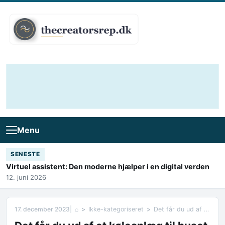
Skip to content
Menu
SENESTE
Virtuel assistent: Den moderne hjælper i en digital verden
12. juni 2026
17. december 2023
⌂
Ikke-kategoriseret
Det får du ud af et køleanlæg til huset