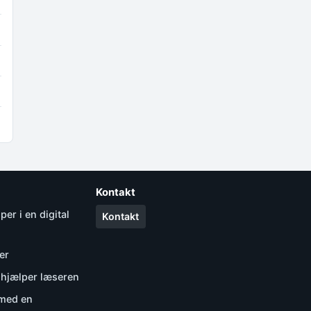
Kontakt
er i en digital
Kontakt
er
r hjælper læseren
l med en