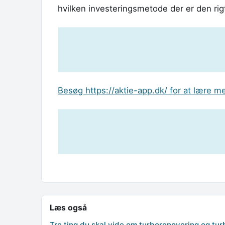
hvilken investeringsmetode der er den rigt
Besøg https://aktie-app.dk/ for at lære 
Læs også
Tre ting du skal vide om turborenovering og tur