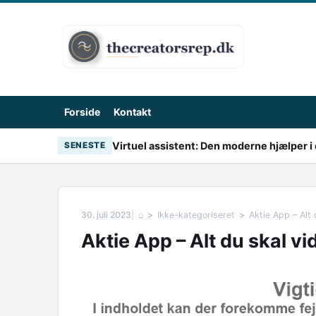
Skip to content
Forside
Kontakt
Virtuel assistent: Den moderne hjælper i 
SENESTE
30. juli 2023
⌂
Ikke-kategoriseret
Aktie App – Alt
Aktie App – Alt du skal v