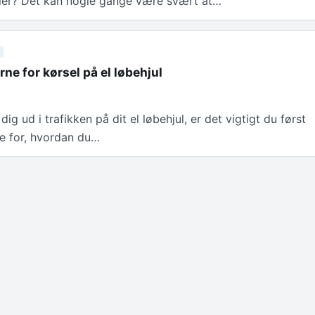
sler? Det kan nogle gange være svært at…
rne for kørsel på el løbehjul
ig ud i trafikken på dit el løbehjul, er det vigtigt du først
ne for, hvordan du…