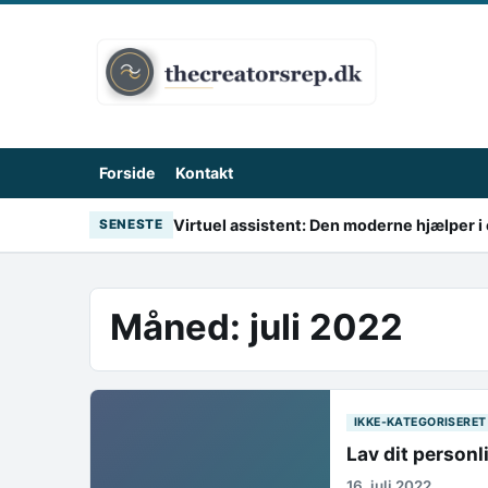
Skip to content
Forside
Kontakt
Virtuel assistent: Den moderne hjælper i 
SENESTE
Måned:
juli 2022
IKKE-KATEGORISERET
Lav dit person
16. juli 2022